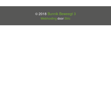
© 2018
Bunnik Beweegt 3
Webhosting
door
Stric