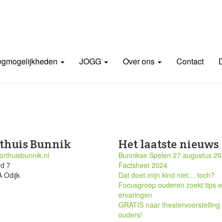
gmogelijkheden
JOGG
Over ons
Contact
thuis Bunnik
Het laatste nieuws
rthuisbunnik.nl
Bunnikse Spelen 27 augustus 2
nd 7
Factsheet 2024
 Odijk
Dat doet mijn kind niet… toch?
Focusgroep ouderen zoekt tips 
ervaringen
GRATIS naar theatervoorstelling
ouders!