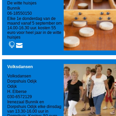
De witte huisjes
Bunnik
06-18550150
Elke 1e donderdag van de
maand vanaf 5 september om
14.00-16.30 uur. kosten 55
euro voor heel jaar in de witte
huisjes
Volksdansen
Volksdansen
Dorpshuis Odijk
Odijk
H. Elberse
030-6572129
Irenezaal Bunnik en
Dorpshuis Odijk elke dinsdag
van 13.30-16.00 uur in
Dorpshuis. Kosten: 50 euro