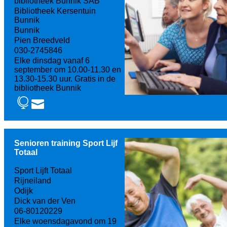
bibliotheek Bunnik SAB
Bibliotheek Kersentuin
Bunnik
Bunnik
Pien Breedveld
030-2745846
Elke dinsdag vanaf 6
september om 10.00-11.30 en
13.30-15.30 uur. Gratis in de
bibliotheek Bunnik
Senioren training Sport Lijf
Totaal
Sport Lijft Totaal
Rijneiland
Odijk
Dick van der Ven
06-80120229
Elke woensdagavond om 19