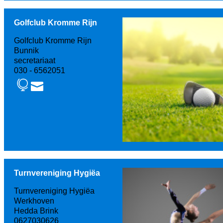
Golfclub Kromme Rijn
Golfclub Kromme Rijn
Bunnik
secretariaat
030 - 6562051
Turnvereniging Hygiëa
Turnvereniging Hygiëa
Werkhoven
Hedda Brink
0627030626