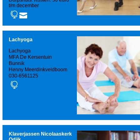
t/m december
Lachyoga
Lachyoga
MFA De Kersentuin
Bunnik
Henny Meerdinkveldboom
030-6561125
Klaverjassen Nicolaaskerk
Odijk