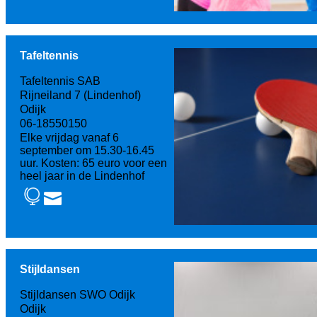
Tafeltennis
Tafeltennis SAB
Rijneiland 7 (Lindenhof)
Odijk
06-18550150
Elke vrijdag vanaf 6
september om 15.30-16.45
uur. Kosten: 65 euro voor een
heel jaar in de Lindenhof
Stijldansen
Stijldansen SWO Odijk
Odijk