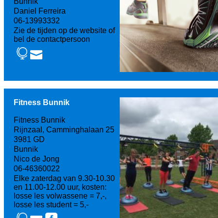
Bunnik
Daniel Ferreira
06-13993332
Zie de tijden op de website of
bel de contactpersoon
Fitness Bunnik
Fitness Bunnik
Rijnzaal, Camminghalaan 25
3981 GD
Bunnik
Nico de Jong
06-46360022
Elke zaterdag van 9.30-10.30
en 11.00-12.00 uur, kosten:
losse les volwassene = 7,-,
losse les student = 5,-