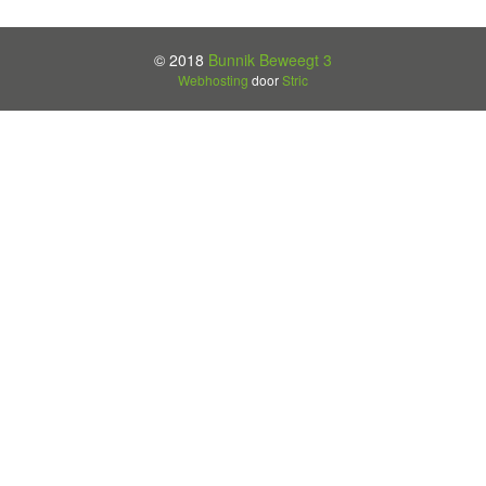
© 2018
Bunnik Beweegt 3
Webhosting
door
Stric