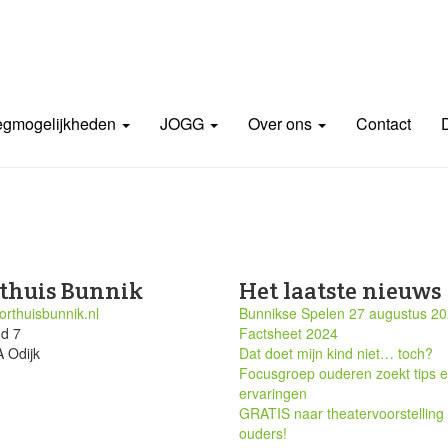
gmogelijkheden
JOGG
Over ons
Contact
thuis Bunnik
Het laatste nieuws
rthuisbunnik.nl
Bunnikse Spelen 27 augustus 2
nd 7
Factsheet 2024
 Odijk
Dat doet mijn kind niet… toch?
Focusgroep ouderen zoekt tips 
ervaringen
GRATIS naar theatervoorstelling
ouders!