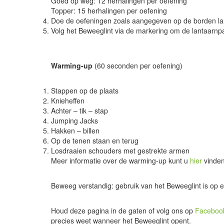
Goed op weg: 12 herhalingen per oefening
Topper: 15 herhalingen per oefening
Doe de oefeningen zoals aangegeven op de borden la
Volg het Beweeglint via de markering om de lantaarnp
Warming-up
(60 seconden per oefening)
Stappen op de plaats
Knieheffen
Achter – tik – stap
Jumping Jacks
Hakken – billen
Op de tenen staan en terug
Losdraaien schouders met gestrekte armen
Meer informatie over de warming-up kunt u
hier
vinden
Beweeg verstandig: gebruik van het Beweeglint is op eig
Houd deze pagina in de gaten of volg ons op
Faceboo
precies weet wanneer het Beweeglint opent.