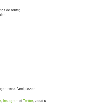
ngs de route;
alen.
.
en risico. Veel plezier!
k
,
Instagram
of
Twitter
, zodat u