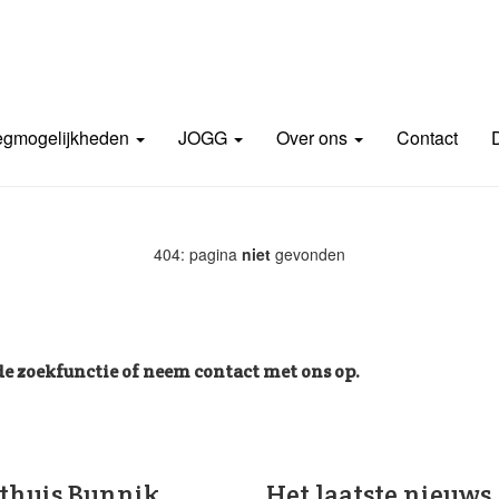
gmogelijkheden
JOGG
Over ons
Contact
404: pagina
niet
gevonden
e zoekfunctie of neem contact met ons op.
thuis Bunnik
Het laatste nieuws