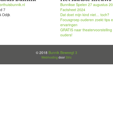
rthuisbunnik.nl
Bunnikse Spelen 27 augustus 2
nd 7
Factsheet 2024
 Odijk
Dat doet mijn kind niet… toch?
Focusgroep ouderen zoekt tips 
ervaringen
GRATIS naar theatervoorstelling
ouders!
© 2018
Bunnik Beweegt 3
Webhosting
door
Stric