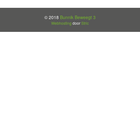
© 2018
Bunnik Beweegt 3
Webhosting
door
Stric