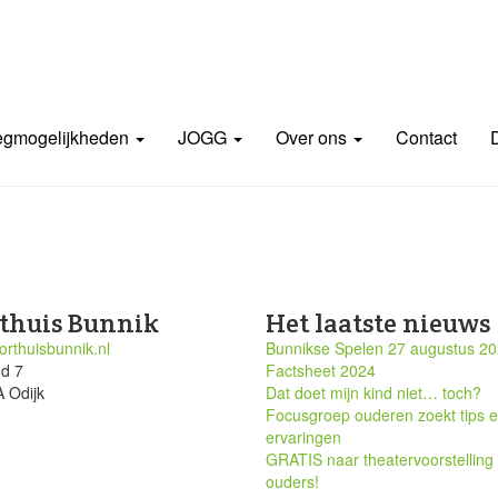
gmogelijkheden
JOGG
Over ons
Contact
thuis Bunnik
Het laatste nieuws
rthuisbunnik.nl
Bunnikse Spelen 27 augustus 2
nd 7
Factsheet 2024
 Odijk
Dat doet mijn kind niet… toch?
Focusgroep ouderen zoekt tips 
ervaringen
GRATIS naar theatervoorstelling
ouders!