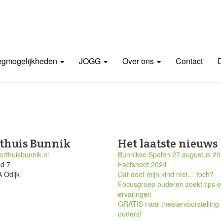
gmogelijkheden
JOGG
Over ons
Contact
thuis Bunnik
Het laatste nieuws
rthuisbunnik.nl
Bunnikse Spelen 27 augustus 2
nd 7
Factsheet 2024
 Odijk
Dat doet mijn kind niet… toch?
Focusgroep ouderen zoekt tips 
ervaringen
GRATIS naar theatervoorstelling
ouders!