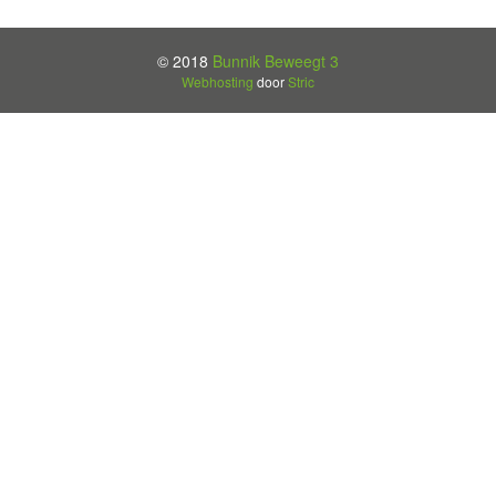
© 2018
Bunnik Beweegt 3
Webhosting
door
Stric