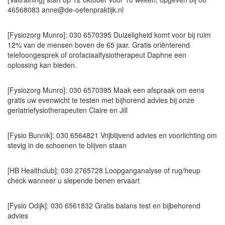
46568083 anne@de-oefenpraktijk.nl
[Fysiozorg Munro]: 030 6570395 Duizeligheid komt voor bij ruim
12% van de mensen boven de 65 jaar. Gratis oriënterend
telefoongesprek of orofaciaalfysiotherapeut Daphne een
oplossing kan bieden.
[Fysiozorg Munro]: 030 6570395 Maak een afspraak om eens
gratis uw evenwicht te testen met bijhorend advies bij onze
geriatriefysiotherapeuten Claire en Jill
[Fysio Bunnik]: 030 6564821 Vrijblijvend advies en voorlichting om
stevig in de schoenen te blijven staan
[HB Healthclub]: 030 2765728 Loopganganalyse of rug/heup
check wanneer u slepende benen ervaart
[Fysio Odijk]: 030 6561832 Gratis balans test en bijbehorend
advies