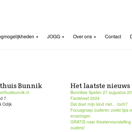
gmogelijkheden
JOGG
Over ons
Contact
thuis Bunnik
Het laatste nieuws
rthuisbunnik.nl
Bunnikse Spelen 27 augustus 2
nd 7
Factsheet 2024
 Odijk
Dat doet mijn kind niet… toch?
Focusgroep ouderen zoekt tips 
ervaringen
GRATIS naar theatervoorstelling
ouders!