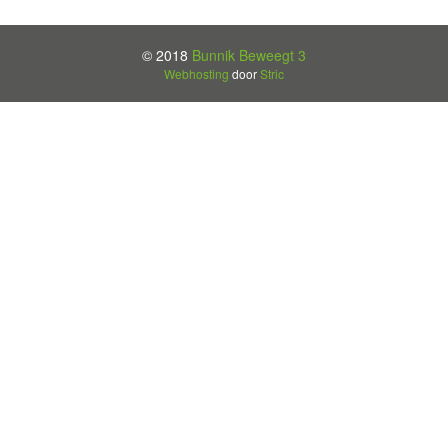
© 2018
Bunnik Beweegt 3
Webhosting
door
Stric