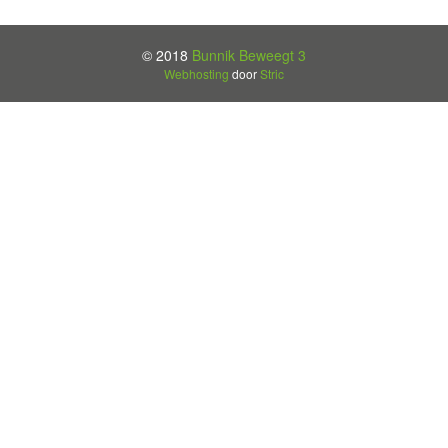
© 2018
Bunnik Beweegt 3
Webhosting
door
Stric