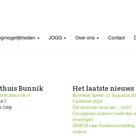
gmogelijkheden
JOGG
Over ons
Contact
thuis Bunnik
Het laatste nieuws
rthuisbunnik.nl
Bunnikse Spelen 27 augustus 2
nd 7
Factsheet 2024
 Odijk
Dat doet mijn kind niet… toch?
Focusgroep ouderen zoekt tips 
ervaringen
GRATIS naar theatervoorstelling
ouders!