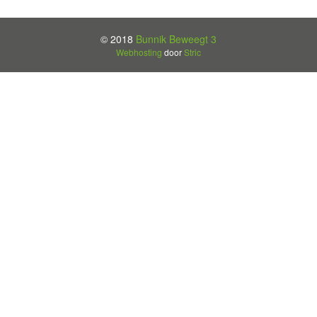
© 2018
Bunnik Beweegt 3
Webhosting
door
Stric