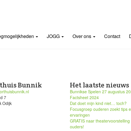
gmogelijkheden
JOGG
Over ons
Contact
thuis Bunnik
Het laatste nieuws
rthuisbunnik.nl
Bunnikse Spelen 27 augustus 2
nd 7
Factsheet 2024
 Odijk
Dat doet mijn kind niet… toch?
Focusgroep ouderen zoekt tips 
ervaringen
GRATIS naar theatervoorstelling
ouders!