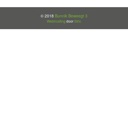
© 2018
Bunnik Beweegt 3
Webhosting
door
Stric