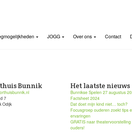
gmogelijkheden
JOGG
Over ons
Contact
thuis Bunnik
Het laatste nieuws
rthuisbunnik.nl
Bunnikse Spelen 27 augustus 2
nd 7
Factsheet 2024
 Odijk
Dat doet mijn kind niet… toch?
Focusgroep ouderen zoekt tips 
ervaringen
GRATIS naar theatervoorstelling
ouders!