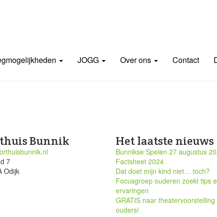
gmogelijkheden
JOGG
Over ons
Contact
thuis Bunnik
Het laatste nieuws
rthuisbunnik.nl
Bunnikse Spelen 27 augustus 2
nd 7
Factsheet 2024
 Odijk
Dat doet mijn kind niet… toch?
Focusgroep ouderen zoekt tips 
ervaringen
GRATIS naar theatervoorstelling
ouders!