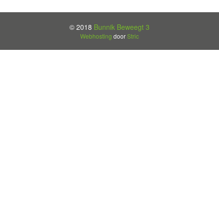
© 2018
Bunnik Beweegt 3
Webhosting
door
Stric