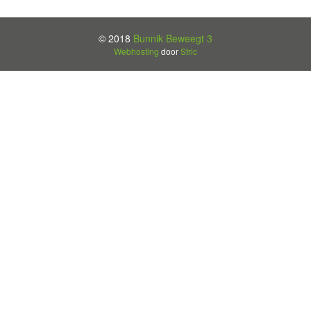
© 2018
Bunnik Beweegt 3
Webhosting
door
Stric