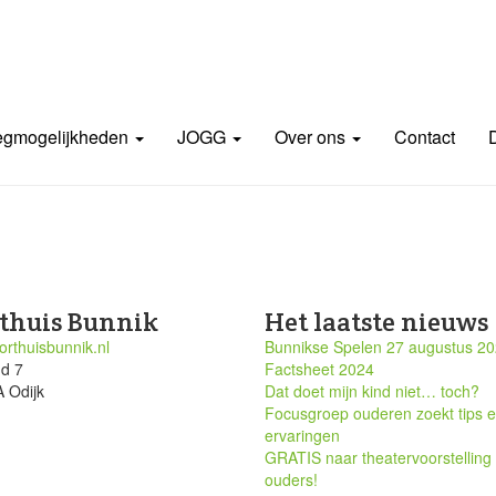
gmogelijkheden
JOGG
Over ons
Contact
thuis Bunnik
Het laatste nieuws
rthuisbunnik.nl
Bunnikse Spelen 27 augustus 2
nd 7
Factsheet 2024
 Odijk
Dat doet mijn kind niet… toch?
Focusgroep ouderen zoekt tips 
ervaringen
GRATIS naar theatervoorstelling
ouders!