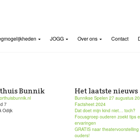
gmogelijkheden
JOGG
Over ons
Contact
thuis Bunnik
Het laatste nieuws
rthuisbunnik.nl
Bunnikse Spelen 27 augustus 2
nd 7
Factsheet 2024
 Odijk
Dat doet mijn kind niet… toch?
Focusgroep ouderen zoekt tips 
ervaringen
GRATIS naar theatervoorstelling
ouders!