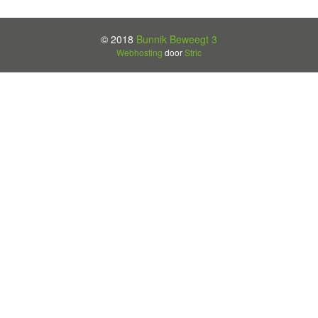
© 2018
Bunnik Beweegt 3
Webhosting
door
Stric