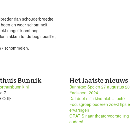
 breder dan schouderbreedte.
er heen en weer schommelt.
rekt mogelijk omhoog.
en zakken tot de beginpositie,
en / schommelen.
thuis Bunnik
Het laatste nieuws
rthuisbunnik.nl
Bunnikse Spelen 27 augustus 2
nd 7
Factsheet 2024
 Odijk
Dat doet mijn kind niet… toch?
Focusgroep ouderen zoekt tips 
ervaringen
GRATIS naar theatervoorstelling
ouders!