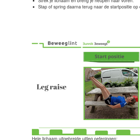
Strek je lichaam en breng je heupen naar voren.
Stap of spring daarna terug naar de startpositie op
Hele lichaam uitgebreide uitleg oefeningen: