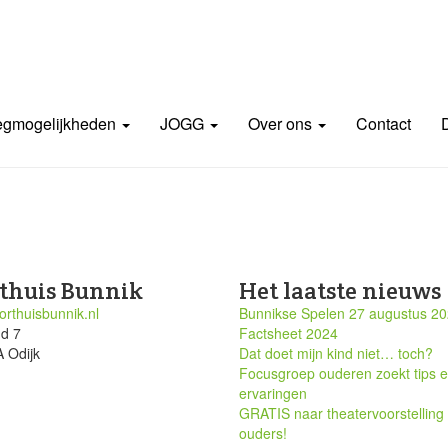
gmogelijkheden
JOGG
Over ons
Contact
thuis Bunnik
Het laatste nieuws
rthuisbunnik.nl
Bunnikse Spelen 27 augustus 2
nd 7
Factsheet 2024
 Odijk
Dat doet mijn kind niet… toch?
Focusgroep ouderen zoekt tips 
ervaringen
GRATIS naar theatervoorstelling
ouders!