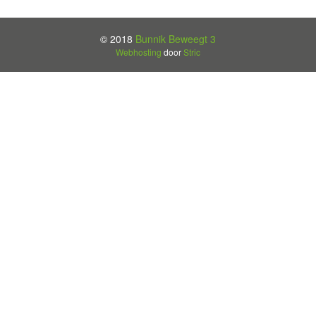
© 2018
Bunnik Beweegt 3
Webhosting
door
Stric