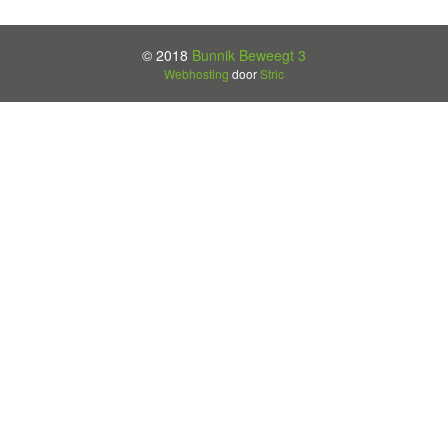
© 2018
Bunnik Beweegt 3
Webhosting
door
Stric