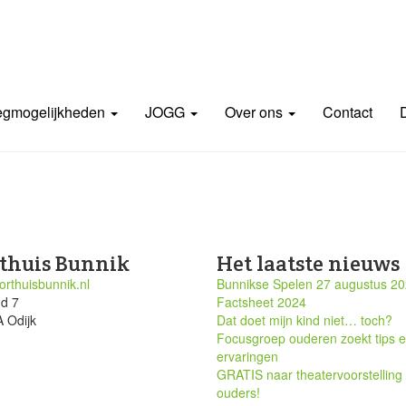
gmogelijkheden
JOGG
Over ons
Contact
thuis Bunnik
Het laatste nieuws
rthuisbunnik.nl
Bunnikse Spelen 27 augustus 2
nd 7
Factsheet 2024
 Odijk
Dat doet mijn kind niet… toch?
Focusgroep ouderen zoekt tips 
ervaringen
GRATIS naar theatervoorstelling
ouders!