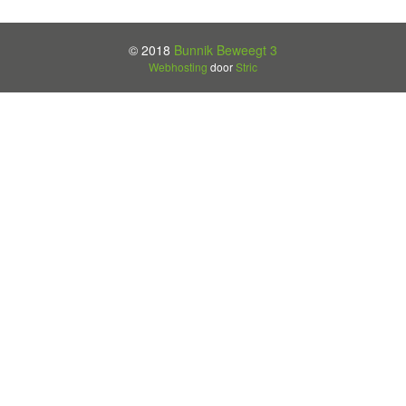
© 2018
Bunnik Beweegt 3
Webhosting
door
Stric