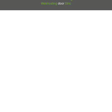
Webhosting
door
Stric