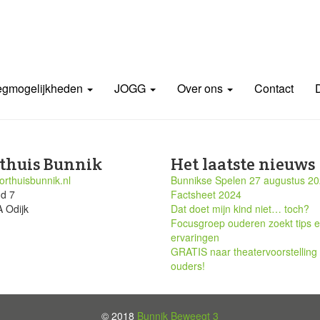
gmogelijkheden
JOGG
Over ons
Contact
thuis Bunnik
Het laatste nieuws
rthuisbunnik.nl
Bunnikse Spelen 27 augustus 2
nd 7
Factsheet 2024
 Odijk
Dat doet mijn kind niet… toch?
Focusgroep ouderen zoekt tips 
ervaringen
GRATIS naar theatervoorstelling
ouders!
© 2018
Bunnik Beweegt 3