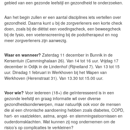
gebied van een gezonde leefstijl en gezondheid te onderzoeken.
Aan het begin zullen er een aantal disciplines iets vertellen over
gezondheid. Daarna kunt u bij de zorgverleners een korte check
doen, zoals bij de diëtist een voedingscheck, een beweegcheck
bij de fysio, een voetenscreening bij de podotherapeut en nog
meer zorgverleners zijn aanwezig.
Waar en wanneer?
Zaterdag 11 december in Bunnik in de
Kersentuin (Camminghalaan 26). Van 14 tot 16 uur. Vrijdag 17
december in Odijk in de Lindenhof (Rijneiland 7). Van 13 tot 15
uur. Dinsdag 1 februari in Werkhoven bij het Wapen van
Werkhoven (Herenstraat 31). Van 13.30 tot 15.00 uur.
Voor wie?
Voor iedereen (18+) die geïnteresseerd is in een
gezonde leefstijl en graag informatie wil over diverse
gezondheidsonderwerpen, maar natuurlijk ook voor de mensen
die al een chronische aandoening hebben zoals diabetes, COPD,
hart- en vaatziekten, astma, angst- en stemmingsstoornissen en
ouderdomsklachten. Wat kunnen zij nog ondernemen om de
risico’s op complicaties te verkleinen?