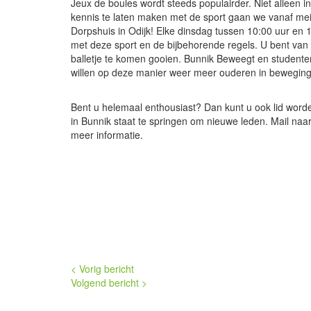
Jeux de boules wordt steeds populairder. Niet alleen
kennis te laten maken met de sport gaan we vanaf mei 
Dorpshuis in Odijk! Elke dinsdag tussen 10:00 uur en
met deze sport en de bijbehorende regels. U bent van
balletje te komen gooien. Bunnik Beweegt en student
willen op deze manier weer meer ouderen in bewegin
Bent u helemaal enthousiast? Dan kunt u ook lid word
in Bunnik staat te springen om nieuwe leden. Mail naa
meer informatie.
< Vorig bericht
Volgend bericht >