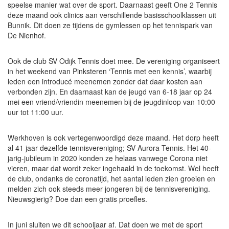
speelse manier wat over de sport. Daarnaast geeft One 2 Tennis
deze maand ook clinics aan verschillende basisschoolklassen uit
Bunnik. Dit doen ze tijdens de gymlessen op het tennispark van
De Nienhof.
Ook de club SV Odijk Tennis doet mee. De vereniging organiseert
in het weekend van Pinksteren ‘Tennis met een kennis’, waarbij
leden een introducé meenemen zonder dat daar kosten aan
verbonden zijn. En daarnaast kan de jeugd van 6-18 jaar op 24
mei een vriend/vriendin meenemen bij de jeugdinloop van 10:00
uur tot 11:00 uur.
Werkhoven is ook vertegenwoordigd deze maand. Het dorp heeft
al 41 jaar dezelfde tennisvereniging; SV Aurora Tennis. Het 40-
jarig-jubileum in 2020 konden ze helaas vanwege Corona niet
vieren, maar dat wordt zeker ingehaald in de toekomst. Wel heeft
de club, ondanks de coronatijd, het aantal leden zien groeien en
melden zich ook steeds meer jongeren bij de tennisvereniging.
Nieuwsgierig? Doe dan een gratis proefles.
In juni sluiten we dit schooljaar af. Dat doen we met de sport